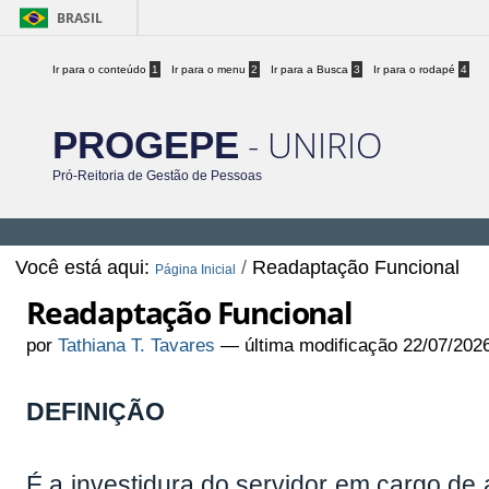
BRASIL
Ir para o conteúdo
1
Ir para o menu
2
Ir para a Busca
3
Ir para o rodapé
4
- UNIRIO
PROGEPE
Pró-Reitoria de Gestão de Pessoas
Você está aqui:
/
Readaptação Funcional
Página Inicial
Readaptação Funcional
por
Tathiana T. Tavares
—
última modificação
22/07/202
DEFINIÇÃO
É a investidura do servidor em cargo de 