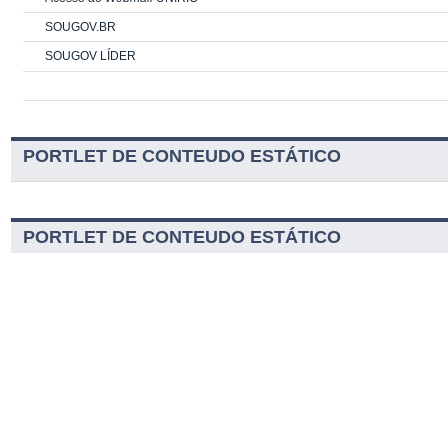
SOUGOV.BR
SOUGOV LÍDER
PORTLET DE CONTEUDO ESTÁTICO
PORTLET DE CONTEUDO ESTÁTICO
Serviços
Navegação
Contatos
Acessibilidade
Guia Telefônico
Mapa do Site
Portal Unirio