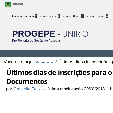
BRASIL
Ir para o conteúdo
1
Ir para o menu
2
Ir para a Busca
3
Ir para o rodapé
4
- UNIRIO
PROGEPE
Pró-Reitoria de Gestão de Pessoas
Você está aqui:
/
Últimos dias de inscriçõe
Página Inicial
Últimos dias de inscrições para o
Documentos
por
Graziella Felix
—
última modificação
29/08/2018 11h