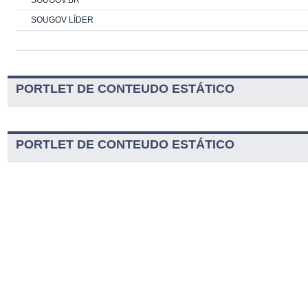
SOUGOV LÍDER
PORTLET DE CONTEUDO ESTÁTICO
PORTLET DE CONTEUDO ESTÁTICO
Serviços
Navegação
Contatos
Acessibilidade
Guia Telefônico
Mapa do Site
Portal Unirio