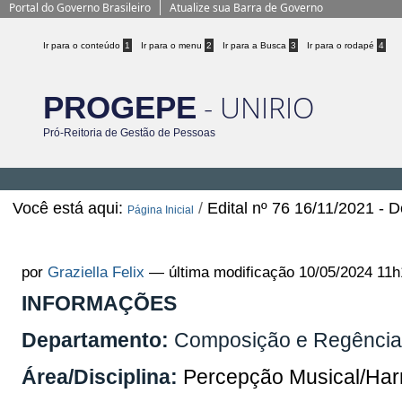
Portal do Governo Brasileiro
Atualize sua Barra de Governo
Ir para o conteúdo
1
Ir para o menu
2
Ir para a Busca
3
Ir para o rodapé
4
- UNIRIO
PROGEPE
Pró-Reitoria de Gestão de Pessoas
Você está aqui:
/
Edital nº 76 16/11/2021 -
Página Inicial
Edital nº 76 16/11/2021 - Departa
por
Graziella Felix
—
última modificação
10/05/2024 11h
INFORMAÇÕES
Departamento:
Composição e Regênci
Área/Disciplina:
Percepção Musical/Ha