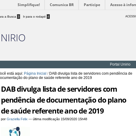
Simplifique!
Comunica BR
Participe
Acesso à info
para a Busca
3
Ir para o rodapé
4
ACESSI
UNIRIO
Portal Unirio
ocê está aqui:
Página Inicial
/
DAB divulga lista de servidores com pendência de
ocumentação do plano de saúde referente ano de 2019
DAB divulga lista de servidores com
pendência de documentação do plano
de saúde referente ano de 2019
por
Graziella Felix
—
última modificação
15/09/2020 15h48