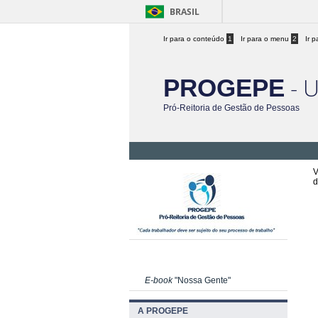
BRASIL
Ir para o conteúdo
1
Ir para o menu
2
Ir 
- 
PROGEPE
Pró-Reitoria de Gestão de Pessoas
V
d
E-book
"Nossa Gente"
A PROGEPE