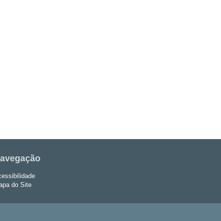
avegação
essibilidade
pa do Site