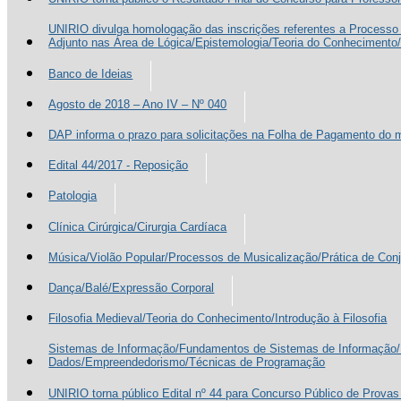
UNIRIO divulga homologação das inscrições referentes a Processo 
Adjunto nas Área de Lógica/Epistemologia/Teoria do Conhecimento/I
Banco de Ideias
Agosto de 2018 – Ano IV – Nº 040
DAP informa o prazo para solicitações na Folha de Pagamento do 
Edital 44/2017 - Reposição
Patologia
Clínica Cirúrgica/Cirurgia Cardíaca
Música/Violão Popular/Processos de Musicalização/Prática de Con
Dança/Balé/Expressão Corporal
Filosofia Medieval/Teoria do Conhecimento/Introdução à Filosofia
Sistemas de Informação/Fundamentos de Sistemas de Informação
Dados/Empreendedorismo/Técnicas de Programação
UNIRIO torna público Edital nº 44 para Concurso Público de Provas 