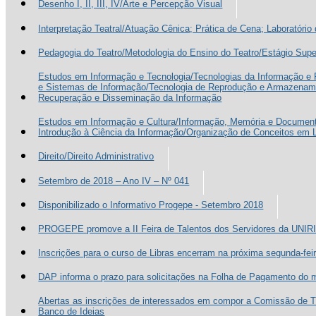
Desenho I, II, III, IV/Arte e Percepção Visual
Interpretação Teatral/Atuação Cênica; Prática de Cena; Laboratório
Pedagogia do Teatro/Metodologia do Ensino do Teatro/Estágio Supe
Estudos em Informação e Tecnologia/Tecnologias da Informação 
e Sistemas de Informação/Tecnologia de Reprodução e Armazena
Recuperação e Disseminação da Informação
Estudos em Informação e Cultura/Informação, Memória e Document
Introdução à Ciência da Informação/Organização de Conceitos em
Direito/Direito Administrativo
Setembro de 2018 – Ano IV – Nº 041
Disponibilizado o Informativo Progepe - Setembro 2018
PROGEPE promove a II Feira de Talentos dos Servidores da UNIR
Inscrições para o curso de Libras encerram na próxima segunda-fei
DAP informa o prazo para solicitações na Folha de Pagamento do 
Abertas as inscrições de interessados em compor a Comissão de Tr
Banco de Ideias