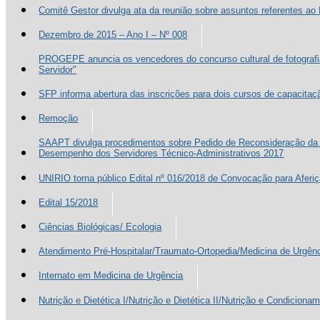
Comitê Gestor divulga ata da reunião sobre assuntos referentes a
Dezembro de 2015 – Ano I – Nº 008
PROGEPE anuncia os vencedores do concurso cultural de fotografia
Servidor"
SFP informa abertura das inscrições para dois cursos de capacitaç
Remoção
SAAPT divulga procedimentos sobre Pedido de Reconsideração da 
Desempenho dos Servidores Técnico-Administrativos 2017
UNIRIO torna público Edital nº 016/2018 de Convocação para Afer
Edital 15/2018
Ciências Biológicas/ Ecologia
Atendimento Pré-Hospitalar/Traumato-Ortopedia/Medicina de Urgên
Internato em Medicina de Urgência
Nutrição e Dietética I/Nutrição e Dietética II/Nutrição e Condiciona