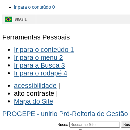
Ir para o conteúdo
0
BRASIL
Ferramentas Pessoais
Ir para o conteúdo
1
Ir para o menu
2
Ir para a Busca
3
Ir para o rodapé
4
acessibilidade
|
alto contraste |
Mapa do Site
PROGEPE
- unirio
Pró-Reitoria de Gestão
Busca