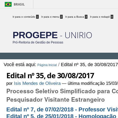
BRASIL
Ir para o conteúdo
1
Ir para o menu
2
Ir para a Busca
3
Ir para o rodapé
4
- UNIRIO
PROGEPE
Pró-Reitoria de Gestão de Pessoas
Você está aqui:
/
Edital nº 35, de 30/08/201
Página Inicial
Edital nº 35, de 30/08/2017
por
Isis Mendes de Oliveira
—
última modificação
15/03
Processo Seletivo Simplificado para C
Pesquisador Visitante Estrangeiro
Edital nº 7, de 07/02/2018 - Professor Visi
Edital nº 5, de 25/01/2018 - Homologação