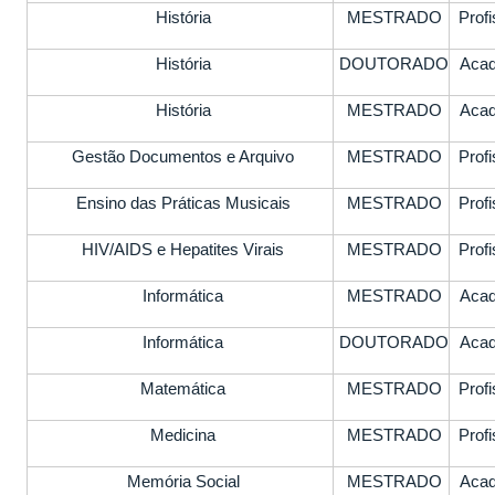
História
MESTRADO
Profi
História
DOUTORADO
Aca
História
MESTRADO
Aca
Gestão Documentos e Arquivo
MESTRADO
Profi
Ensino das Práticas Musicais
MESTRADO
Profi
HIV/AIDS e Hepatites Virais
MESTRADO
Profi
Informática
MESTRADO
Aca
Informática
DOUTORADO
Aca
Matemática
MESTRADO
Profi
Medicina
MESTRADO
Profi
Memória Social
MESTRADO
Aca