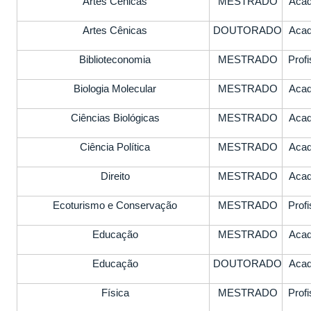
Artes Cênicas
MESTRADO
Aca
Artes Cênicas
DOUTORADO
Aca
Biblioteconomia
MESTRADO
Profi
Biologia Molecular
MESTRADO
Aca
Ciências Biológicas
MESTRADO
Aca
Ciência Política
MESTRADO
Aca
Direito
MESTRADO
Aca
Ecoturismo e Conservação
MESTRADO
Profi
Educação
MESTRADO
Aca
Educação
DOUTORADO
Aca
Física
MESTRADO
Profi