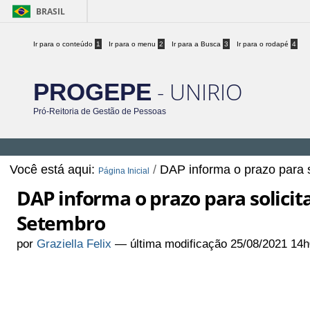
BRASIL
Ir para o conteúdo
1
Ir para o menu
2
Ir para a Busca
3
Ir para o rodapé
4
- UNIRIO
PROGEPE
Pró-Reitoria de Gestão de Pessoas
Você está aqui:
/
DAP informa o prazo para 
Página Inicial
DAP informa o prazo para solici
Setembro
por
Graziella Felix
—
última modificação
25/08/2021 14h