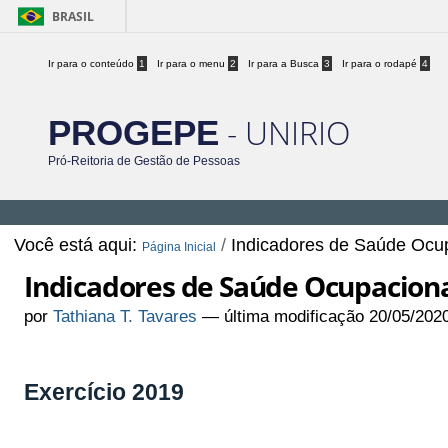
BRASIL
Ir para o conteúdo
1
Ir para o menu
2
Ir para a Busca
3
Ir para o rodapé
4
- UNIRIO
PROGEPE
Pró-Reitoria de Gestão de Pessoas
Você está aqui:
/
Indicadores de Saúde Ocu
Página Inicial
Indicadores de Saúde Ocupacion
por
Tathiana T. Tavares
—
última modificação
20/05/202
Exercício 2019