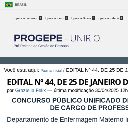
BRASIL
Ir para o conteúdo
1
Ir para o menu
2
Ir para a Busca
3
Ir para o rodapé
4
- UNIRIO
PROGEPE
Pró-Reitoria de Gestão de Pessoas
Você está aqui:
/
EDITAL Nº 44, DE 25 DE
Página Inicial
EDITAL Nº 44, DE 25 DE JANEIRO 
por
Graziella Felix
—
última modificação
30/04/2025 12h
CONCURSO PÚBLICO UNIFICADO D
DE CARGO DE PROFESS
Departamento de Enfermagem Materno In