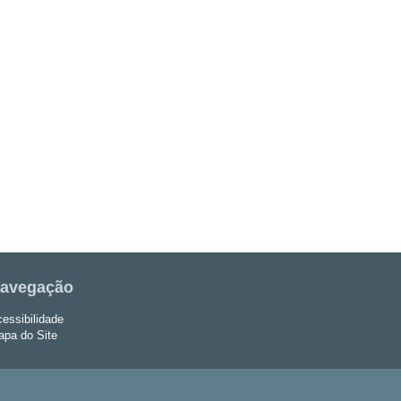
avegação
essibilidade
pa do Site