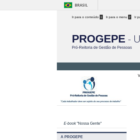
BRASIL
Ir para o conteúdo
1
Ir para o menu
2
Ir 
- 
PROGEPE
Pró-Reitoria de Gestão de Pessoas
V
E-book
"Nossa Gente"
A PROGEPE