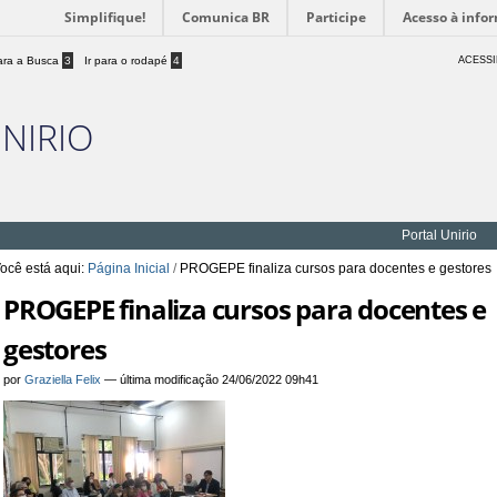
Simplifique!
Comunica BR
Participe
Acesso à info
para a Busca
3
Ir para o rodapé
4
ACESSI
UNIRIO
Portal Unirio
ocê está aqui:
Página Inicial
/
PROGEPE finaliza cursos para docentes e gestores
PROGEPE finaliza cursos para docentes e
gestores
por
Graziella Felix
—
última modificação
24/06/2022 09h41