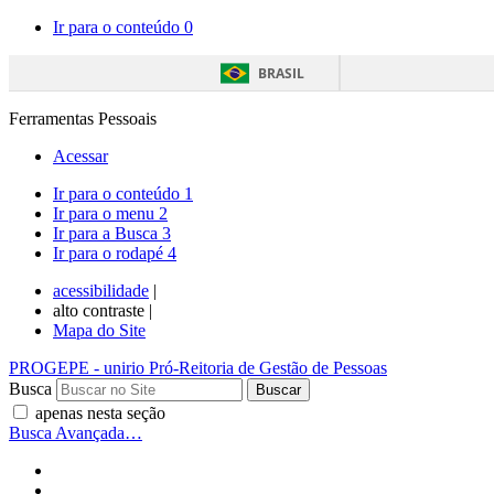
Ir para o conteúdo
0
BRASIL
Ferramentas Pessoais
Acessar
Ir para o conteúdo
1
Ir para o menu
2
Ir para a Busca
3
Ir para o rodapé
4
acessibilidade
|
alto contraste |
Mapa do Site
PROGEPE
- unirio
Pró-Reitoria de Gestão de Pessoas
Busca
apenas nesta seção
Busca Avançada…