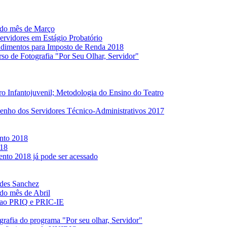
 do mês de Março
ervidores em Estágio Probatório
dimentos para Imposto de Renda 2018
o de Fotografia "Por Seu Olhar, Servidor"
o Infantojuvenil; Metodologia do Ensino do Teatro
nho dos Servidores Técnico-Administrativos 2017
nto 2018
018
nto 2018 já pode ser acessado
ndes Sanchez
do mês de Abril
es ao PRIQ e PRIC-IE
rafia do programa "Por seu olhar, Servidor"