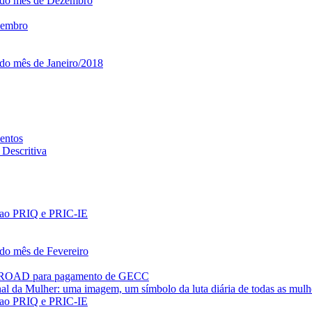
o do mês de Dezembro
ezembro
 do mês de Janeiro/2018
entos
Descritiva
es ao PRIQ e PRIC-IE
 do mês de Fevereiro
PROAD para pagamento de GECC
al da Mulher: uma imagem, um símbolo da luta diária de todas as mulh
es ao PRIQ e PRIC-IE