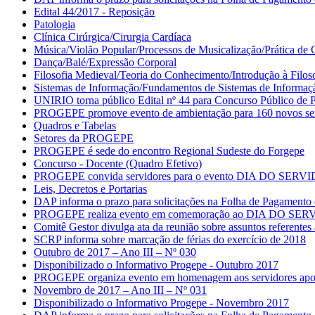
Edital 44/2017 - Reposição
Patologia
Clínica Cirúrgica/Cirurgia Cardíaca
Música/Violão Popular/Processos de Musicalização/Prática de 
Dança/Balé/Expressão Corporal
Filosofia Medieval/Teoria do Conhecimento/Introdução à Filos
Sistemas de Informação/Fundamentos de Sistemas de Informa
UNIRIO torna público Edital nº 44 para Concurso Público de Pr
PROGEPE promove evento de ambientação para 160 novos ser
Quadros e Tabelas
Setores da PROGEPE
PROGEPE é sede do encontro Regional Sudeste do Forgepe
Concurso - Docente (Quadro Efetivo)
PROGEPE convida servidores para o evento DIA DO SERV
Leis, Decretos e Portarias
DAP informa o prazo para solicitações na Folha de Pagament
PROGEPE realiza evento em comemoração ao DIA DO SE
Comitê Gestor divulga ata da reunião sobre assuntos referent
SCRP informa sobre marcação de férias do exercício de 2018
Outubro de 2017 – Ano III – Nº 030
Disponibilizado o Informativo Progepe - Outubro 2017
PROGEPE organiza evento em homenagem aos servidores apo
Novembro de 2017 – Ano III – Nº 031
Disponibilizado o Informativo Progepe - Novembro 2017