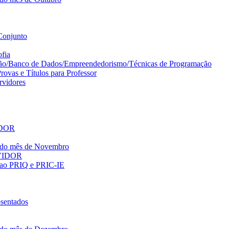
Conjunto
ofia
ção/Banco de Dados/Empreendedorismo/Técnicas de Programação
ovas e Títulos para Professor
vidores
IDOR
o do mês de Novembro
RVIDOR
es ao PRIQ e PRIC-IE
sentados