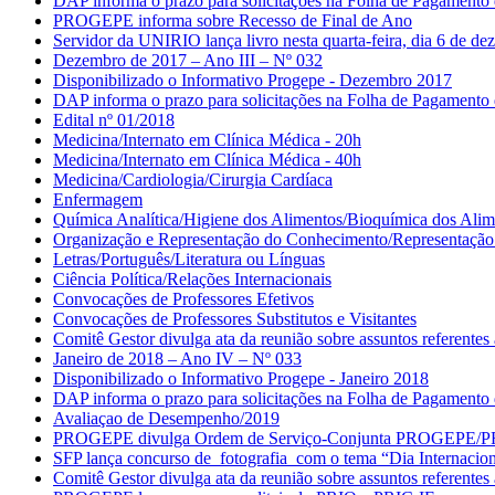
DAP informa o prazo para solicitações na Folha de Pagament
PROGEPE informa sobre Recesso de Final de Ano
Servidor da UNIRIO lança livro nesta quarta-feira, dia 6 de d
Dezembro de 2017 – Ano III – Nº 032
Disponibilizado o Informativo Progepe - Dezembro 2017
DAP informa o prazo para solicitações na Folha de Pagamento
Edital nº 01/2018
Medicina/Internato em Clínica Médica - 20h
Medicina/Internato em Clínica Médica - 40h
Medicina/Cardiologia/Cirurgia Cardíaca
Enfermagem
Química Analítica/Higiene dos Alimentos/Bioquímica dos Alim
Organização e Representação do Conhecimento/Representação 
Letras/Português/Literatura ou Línguas
Ciência Política/Relações Internacionais
Convocações de Professores Efetivos
Convocações de Professores Substitutos e Visitantes
Comitê Gestor divulga ata da reunião sobre assuntos referent
Janeiro de 2018 – Ano IV – Nº 033
Disponibilizado o Informativo Progepe - Janeiro 2018
DAP informa o prazo para solicitações na Folha de Pagamento
Avaliaçao de Desempenho/2019
PROGEPE divulga Ordem de Serviço-Conjunta PROGEPE/
SFP lança concurso de fotografia com o tema “Dia Internacion
Comitê Gestor divulga ata da reunião sobre assuntos referent