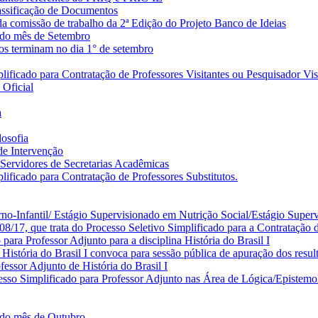
lassificação de Documentos
 comissão de trabalho da 2ª Edição do Projeto Banco de Ideias
 do mês de Setembro
os terminam no dia 1° de setembro
ificado para Contratação de Professores Visitantes ou Pesquisador Vis
 Oficial
a
osofia
 de Intervenção
a Servidores de Secretarias Acadêmicas
ificado para Contratação de Professores Substitutos.
no-Infantil/ Estágio Supervisionado em Nutrição Social/Estágio Super
17, que trata do Processo Seletivo Simplificado para a Contratação de
ara Professor Adjunto para a disciplina História do Brasil I
istória do Brasil I convoca para sessão pública de apuração dos resul
ssor Adjunto de História do Brasil I
sso Simplificado para Professor Adjunto nas Área de Lógica/Epistemo
 do mês de Outubro