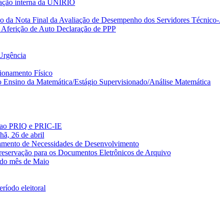
itação interna da UNIRIO
 da Nota Final da Avaliação de Desempenho dos Servidores Técnico-
 Aferição de Auto Declaração de PPP
Urgência
cionamento Físico
o Ensino da Matemática/Estágio Supervisionado/Análise Matemática
es ao PRIQ e PRIC-IE
hã, 26 de abril
tamento de Necessidades de Desenvolvimento
 Preservação para os Documentos Eletrônicos de Arquivo
 do mês de Maio
íodo eleitoral