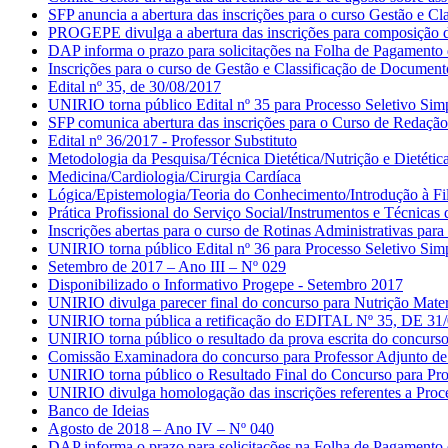
SFP anuncia a abertura das inscrições para o curso Gestão e C
PROGEPE divulga a abertura das inscrições para composição da
DAP informa o prazo para solicitações na Folha de Pagamento
Inscrições para o curso de Gestão e Classificação de Document
Edital nº 35, de 30/08/2017
UNIRIO torna público Edital nº 35 para Processo Seletivo Simpl
SFP comunica abertura das inscrições para o Curso de Redação
Edital nº 36/2017 - Professor Substituto
Metodologia da Pesquisa/Técnica Dietética/Nutrição e Dietétic
Medicina/Cardiologia/Cirurgia Cardíaca
Lógica/Epistemologia/Teoria do Conhecimento/Introdução à Fil
Prática Profissional do Serviço Social/Instrumentos e Técnicas
Inscrições abertas para o curso de Rotinas Administrativas par
UNIRIO torna público Edital nº 36 para Processo Seletivo Simpl
Setembro de 2017 – Ano III – Nº 029
Disponibilizado o Informativo Progepe - Setembro 2017
UNIRIO divulga parecer final do concurso para Nutrição Mater
UNIRIO torna pública a retificação do EDITAL Nº 35, DE 31/08/
UNIRIO torna público o resultado da prova escrita do concurso p
Comissão Examinadora do concurso para Professor Adjunto de H
UNIRIO torna público o Resultado Final do Concurso para Profe
UNIRIO divulga homologação das inscrições referentes a Proce
Banco de Ideias
Agosto de 2018 – Ano IV – Nº 040
DAP informa o prazo para solicitações na Folha de Pagamento