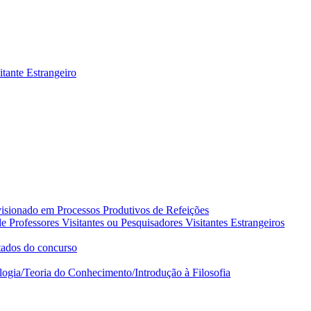
itante Estrangeiro
visionado em Processos Produtivos de Refeições
 Professores Visitantes ou Pesquisadores Visitantes Estrangeiros
tados do concurso
logia/Teoria do Conhecimento/Introdução à Filosofia