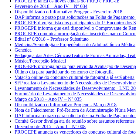
PROGEPE lança os novos editais do PRIQ e PRIC-IE
Fevereiro de 2018 – Ano IV – Nº 034
Disponibilizado o Informativo Progepe - Fevereiro 2018
DAP informa o prazo para solicitações na Folha de Pagamento
PROGEPE divulga lista dos participantes do 1º Encontro dos S
PROGEPE informa que está disponível o Comprovante de Ren
PROGEPE comunica prorrogação das inscrições para o Concurs
Edital nº 8/2018 – Professor Substituto
Medicina/Semiologia e Propedêutica do Adulto/Clínica Médica
Genética
Pedagogia das Artes Cênicas/Teatro de Formas Animadas; Teatr
Música/Percepção Musical
PROGEPE prorroga prazo para envio da Avaliação de Desempe
Último dia para participar do concurso de fotografia
Votação online do concurso cultural de fotografia já está aberta
SFP realiza o Levantamento de Necessidades de Desenvolvime
Levantamento de Necessidades de Desenvolvimento - LND 2
Formulário de Levantamento de Necessidades de Desenvolvime
Março de 2018 – Ano IV – Nº 035
Disponibilizado o Informativo Progepe - Março 2018
Nota de Falecimento: Pró-Reitora de Administração Núria Me
DAP informa o prazo para solicitações na Folha de Pagamento 
Comitê Gestor divulga ata da reunião sobre assuntos referent
Dezembro de 2015 – Ano I – Nº 008
PROGEPE anuncia os vencedores do concurso cultural de fotog