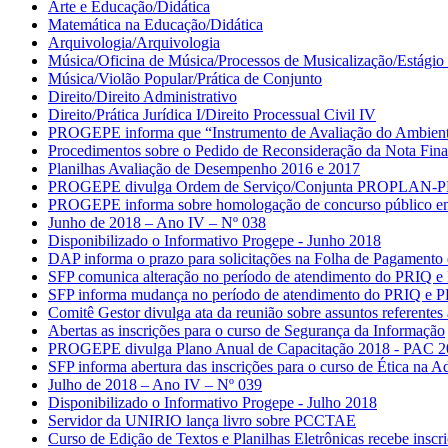
Arte e Educação/Didática
Matemática na Educação/Didática
Arquivologia/Arquivologia
Música/Oficina de Música/Processos de Musicalização/Estágio 
Música/Violão Popular/Prática de Conjunto
Direito/Direito Administrativo
Direito/Prática Jurídica I/Direito Processual Civil IV
PROGEPE informa que “Instrumento de Avaliação do Ambiente 
Procedimentos sobre o Pedido de Reconsideração da Nota Fina
Planilhas Avaliação de Desempenho 2016 e 2017
PROGEPE divulga Ordem de Serviço/Conjunta PROPLAN-PROGE
PROGEPE informa sobre homologação de concurso público em 
Junho de 2018 – Ano IV – Nº 038
Disponibilizado o Informativo Progepe - Junho 2018
DAP informa o prazo para solicitações na Folha de Pagamento
SFP comunica alteração no período de atendimento do PRIQ e
SFP informa mudança no período de atendimento do PRIQ e 
Comitê Gestor divulga ata da reunião sobre assuntos referent
Abertas as inscrições para o curso de Segurança da Informação
PROGEPE divulga Plano Anual de Capacitação 2018 - PAC 
SFP informa abertura das inscrições para o curso de Ética na A
Julho de 2018 – Ano IV – Nº 039
Disponibilizado o Informativo Progepe - Julho 2018
Servidor da UNIRIO lança livro sobre PCCTAE
Curso de Edição de Textos e Planilhas Eletrônicas recebe inscri