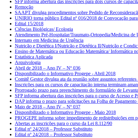
SFP informa abertura das inscrições para dois cursos de capac
Remoção
SAAPT divulga procedimentos sobre Pedido de Reconsideração
UNIRIO torna público Edital nº 016/2018 de Convocação para
Edital 15/2018
Ciências Biológicas/ Ecologia
Atendimento Pré-Hospitalar/Traumato-Ortopedia/Medicina de 
Internato em Medicina de Urgência
Nutrição e Dietética I/Nutrição e Dietética II/Nutrição e Condi
Ensino de Matemática ou Educação Matemática/ Informática n
Estatística Aplicada
Arquivologia
Abril de 2018 – Ano IV – Nº 036
Disponibilizado o Informativo Progepe - Abril 2018
Comitê Gestor divulga ata da reunião sobre assuntos referent
Inscrições para os cursos de capacitação interna terminam aman
Prorrogado prazo para preenchimento do formulário de Levan
SFP informa abertura das inscrições para o curso de Acesso e
DAP informa o prazo para solicitações na Folha de Pagamento
Maio de 2018 – Ano IV – Nº 037
Disponibilizado o Informativo Progepe - Maio 2018
PROGEPE informa sobre impedimento de redistribuições em per
Abertas as inscrições para o curso da Lei 8.112/90
Edital nº 24/2018 – Professor Substituto
Edital nº 24/2018 – Professor Substituto