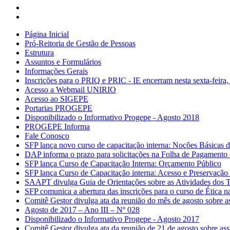
Página Inicial
Pró-Reitoria de Gestão de Pessoas
Estrutura
Assuntos e Formulários
Informações Gerais
Inscrições para o PRIQ e PRIC - IE encerram nesta sexta-feira,
Acesso a Webmail UNIRIO
Acesso ao SIGEPE
Portarias PROGEPE
Disponibilizado o Informativo Progepe - Agosto 2018
PROGEPE Informa
Fale Conosco
SFP lança novo curso de capacitação interna: Noções Básica
DAP informa o prazo para solicitações na Folha de Pagamento
SFP lança Curso de Capacitação Interna: Orçamento Público
SFP lança Curso de Capacitação interna: Acesso e Preservaçã
SAAPT divulga Guia de Orientações sobre as Atividades dos
SFP comunica a abertura das inscrições para o curso de Ética 
Comitê Gestor divulga ata da reunião do mês de agosto sobre 
Agosto de 2017 – Ano III – Nº 028
Disponibilizado o Informativo Progepe - Agosto 2017
Comitê Gestor divulga ata da reunião de 21 de agosto sobre as