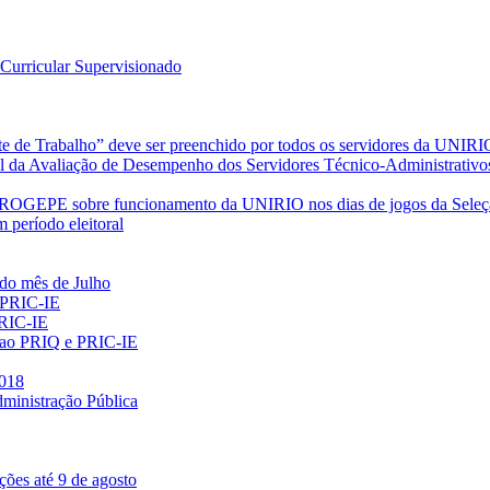
Curricular Supervisionado
de Trabalho” deve ser preenchido por todos os servidores da UNIRI
l da Avaliação de Desempenho dos Servidores Técnico-Administrativo
PE sobre funcionamento da UNIRIO nos dias de jogos da Seleção 
período eleitoral
 do mês de Julho
 PRIC-IE
PRIC-IE
es ao PRIQ e PRIC-IE
2018
dministração Pública
ções até 9 de agosto