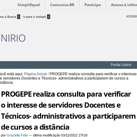
Simplifique!
Comunica BR
Participe
Acesso à info
para a Busca
3
Ir para o rodapé
4
ACESSI
UNIRIO
Portal Unirio
ocê está aqui:
Página Inicial
/
PROGEPE realiza consulta para verificar o interesse
e servidores Docentes e Técnicos- administrativos a participarem de cursos a
istância
PROGEPE realiza consulta para verificar
o interesse de servidores Docentes e
Técnicos- administrativos a participarem
de cursos a distância
por
Graziella Felix
—
última modificação
03/11/2022 17h16