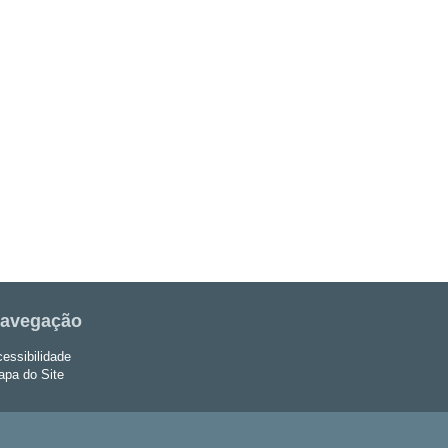
avegação
essibilidade
pa do Site