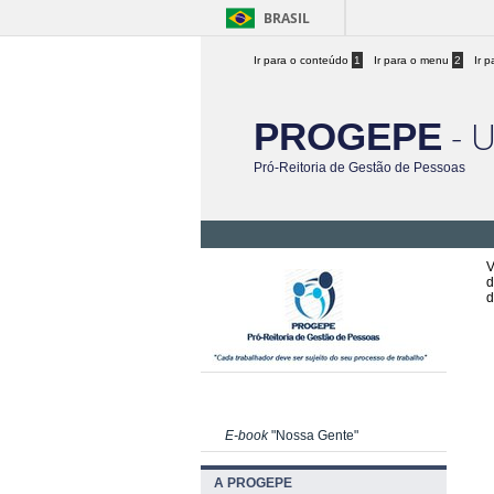
BRASIL
Ir para o conteúdo
1
Ir para o menu
2
Ir 
- 
PROGEPE
Pró-Reitoria de Gestão de Pessoas
V
d
d
E-book
"Nossa Gente"
A PROGEPE