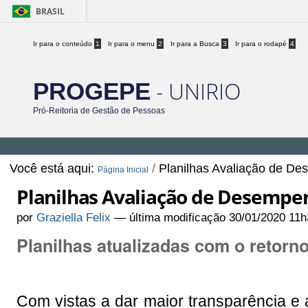
BRASIL
Ir para o conteúdo
1
Ir para o menu
2
Ir para a Busca
3
Ir para o rodapé
4
- UNIRIO
PROGEPE
Pró-Reitoria de Gestão de Pessoas
Você está aqui:
/
Planilhas Avaliação de D
Página Inicial
Planilhas Avaliação de Desempe
por
Graziella Felix
—
última modificação
30/01/2020 11h
Planilhas atualizadas com o retor
Com vistas a dar maior transparência e