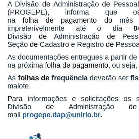
A Divisão
de
Administração
de
Pessoal
(PROGEPE), informa que o
na
folha
de
pagamento
do
mê
impreterivelmente até o dia
Divisão
de
Administração
de
Pess
Seção
de
Cadastro e Registro
de
Pessoa
As documentações entregues a partir d
na próxima
folha
de
pagamento
, ou seja
As
folhas
de
frequência
deverão ser
fis
malote.
Para
informações e solicitações os 
Divisão
de
Administração
de
mail
progepe.dap@unirio.br
.