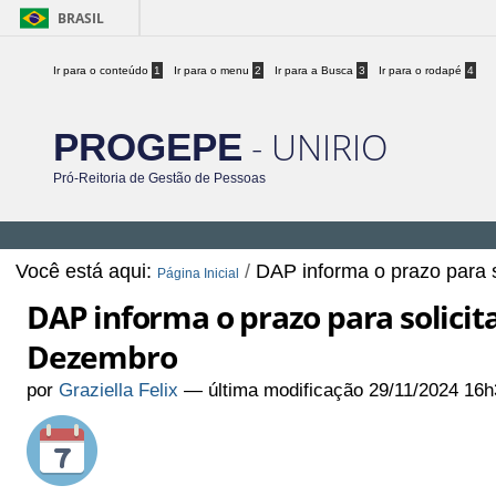
BRASIL
Ir para o conteúdo
1
Ir para o menu
2
Ir para a Busca
3
Ir para o rodapé
4
- UNIRIO
PROGEPE
Pró-Reitoria de Gestão de Pessoas
Você está aqui:
/
DAP informa o prazo para
Página Inicial
DAP informa o prazo para solici
Dezembro
por
Graziella Felix
—
última modificação
29/11/2024 16h