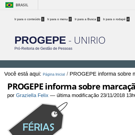
BRASIL
Ir para o conteúdo
1
Ir para o menu
2
Ir para a Busca
3
Ir para o rodapé
4
- UNIRIO
PROGEPE
Pró-Reitoria de Gestão de Pessoas
Você está aqui:
/
PROGEPE informa sobre ma
Página Inicial
PROGEPE informa sobre marcação 
por
Graziella Felix
—
última modificação
23/11/2018 13h