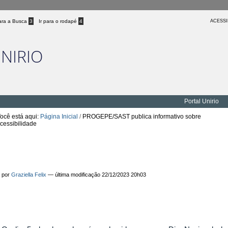
para a Busca
3
Ir para o rodapé
4
ACESSI
UNIRIO
Portal Unirio
ocê está aqui:
Página Inicial
/
PROGEPE/SAST publica informativo sobre
cessibilidade
PROGEPE/SAST publica informativo sobre
acessibilidade
por
Graziella Felix
—
última modificação
22/12/2023 20h03