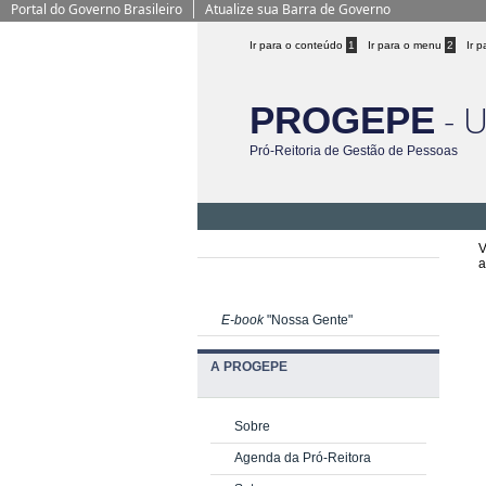
Portal do Governo Brasileiro
Atualize sua Barra de Governo
Ir para o conteúdo
1
Ir para o menu
2
Ir 
- 
PROGEPE
Pró-Reitoria de Gestão de Pessoas
V
a
E-book
"Nossa Gente"
A PROGEPE
Sobre
Agenda da Pró-Reitora