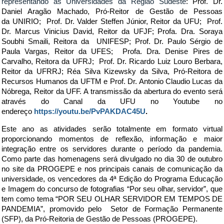
representando as Universidades da Região Sudeste
: Prof. Dr.
Daniel Aragão Machado, Pró-Reitor de Gestão de Pessoas
da UNIRIO;
Prof. Dr. Valder Steffen Júnior,
Reitor da UFU;
Prof.
Dr. Marcus Vinicius David, Reitor da
UFJF
;
Profa. Dra. Soraya
Soubhi Smaili,
Reitora da
UNIFESP;
Prof. Dr. Paulo Sérgio de
Paula Vargas,
Reitor da UFES
;
Profa. Dra. Denise Pires de
Carvalho, Reitora da
UFRJ;
Prof. Dr. Ricardo Luiz Louro Berbara,
Reitor da
UFRRJ
;
Réa Silva Kizewsky da Silva,
Pró-Reitora de
Recursos Humanos da
UFTM e
Prof. Dr. Antonio Claudio Lucas da
Nóbrega, Reitor da
UFF. A transmissão da abertura do evento será
através do Canal da UFU no Youtube no
endereço
https://youtu.be/PvPAKDAC45U
.
Este ano as atividades serão totalmente em formato virtual
proporcionando momentos de reflexão, informação e maior
integração entre os servidores durante o período da pandemia.
Como parte das homenagens será divulgado no dia 30 de outubro
no site da PROGEPE e nos principais canais de comunicação da
universidade, os vencedores da 4ª Edição do Programa Educação
e Imagem do concurso de fotografias “Por seu olhar, servidor”, que
tem como tema “POR SEU OLHAR SERVIDOR EM TEMPOS DE
PANDEMIA”, promovido pelo Setor de Formação Permanente
(SFP), da Pró-Reitoria de Gestão de Pessoas (PROGEPE).