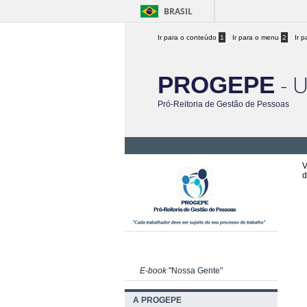
BRASIL
Ir para o conteúdo
1
Ir para o menu
2
Ir 
- 
PROGEPE
Pró-Reitoria de Gestão de Pessoas
V
d
E-book
"Nossa Gente"
A PROGEPE