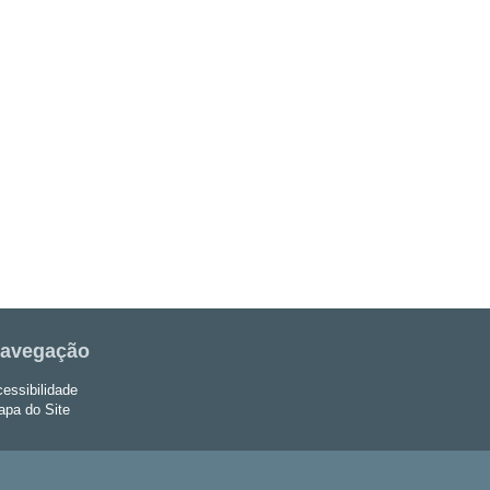
avegação
essibilidade
pa do Site