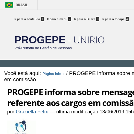
BRASIL
Ir para o conteúdo
1
Ir para o menu
2
Ir para a Busca
3
Ir para o rodapé
4
- UNIRIO
PROGEPE
Pró-Reitoria de Gestão de Pessoas
Você está aqui:
/
PROGEPE informa sobre me
Página Inicial
em comissão
PROGEPE informa sobre mensage
referente aos cargos em comiss
por
Graziella Felix
—
última modificação
13/06/2019 15h