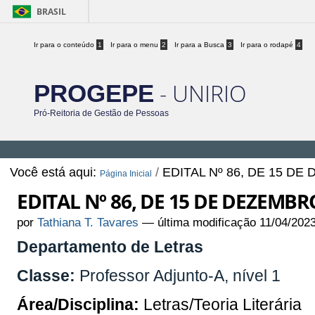
BRASIL
Ir para o conteúdo
1
Ir para o menu
2
Ir para a Busca
3
Ir para o rodapé
4
- UNIRIO
PROGEPE
Pró-Reitoria de Gestão de Pessoas
Você está aqui:
/
EDITAL Nº 86, DE 15 DE
Página Inicial
EDITAL Nº 86, DE 15 DE DEZEMBR
por
Tathiana T. Tavares
—
última modificação
11/04/202
Departamento de Letras
Classe:
Professor Adjunto-A, nível 1
Área/Disciplina:
Letras/Teoria Literária