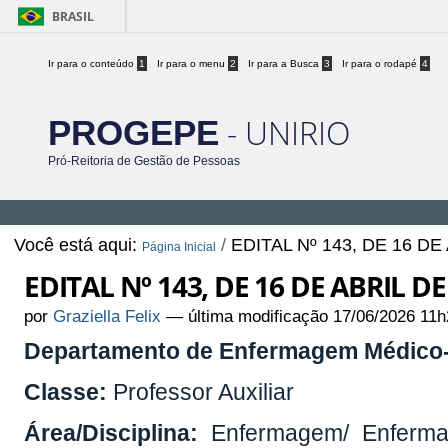
BRASIL
Ir para o conteúdo
1
Ir para o menu
2
Ir para a Busca
3
Ir para o rodapé
4
- UNIRIO
PROGEPE
Pró-Reitoria de Gestão de Pessoas
Você está aqui:
/
EDITAL Nº 143, DE 16 DE
Página Inicial
EDITAL Nº 143, DE 16 DE ABRIL DE
por
Graziella Felix
—
última modificação
17/06/2026 11h
Departamento de Enfermagem Médico-
Classe:
Professor Auxiliar
Área/Disciplina:
Enfermagem/ Enferma