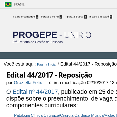
BRASIL
Ir para o conteúdo
1
Ir para o menu
2
Ir para a Busca
3
Ir para o rodapé
4
- UNIRIO
PROGEPE
Pró-Reitoria de Gestão de Pessoas
Você está aqui:
/
Edital 44/2017 - Reposição
Página Inicial
Edital 44/2017 - Reposição
por
Graziella Felix
—
última modificação
02/10/2017 13h
O
Edital nº 44/2017
, publicado em 25 de 
dispõe sobre o preenchimento de vaga d
componentes curriculares:
Patologia
Clínica Cirúrgica/Cirurgia Cardíaca
Música/Violão 