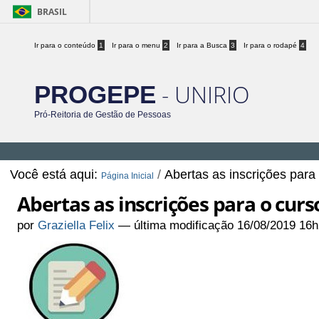
BRASIL
Ir para o conteúdo
1
Ir para o menu
2
Ir para a Busca
3
Ir para o rodapé
4
- UNIRIO
PROGEPE
Pró-Reitoria de Gestão de Pessoas
Você está aqui:
/
Abertas as inscrições para
Página Inicial
Abertas as inscrições para o cur
por
Graziella Felix
—
última modificação
16/08/2019 16h