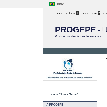
BRASIL
Ir para o conteúdo
1
Ir para o menu
2
Ir 
- 
PROGEPE
Pró-Reitoria de Gestão de Pessoas
V
E-book
"Nossa Gente"
A PROGEPE