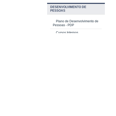
DESENVOLVIMENTO DE
PESSOAS
Plano de Desenvolvimento de
Pessoas - PDP
Cursos Internos
Cursos Externos (Escolas de
Governo)
Multiplicadores do Saber
PRIQ e PRIC-IE
Investimento
AVALIAÇÃO DE DESEMPENHO
Ciclo 2025 (Servidores TAE)
Estágio Probatório (Novas
Atualizações)