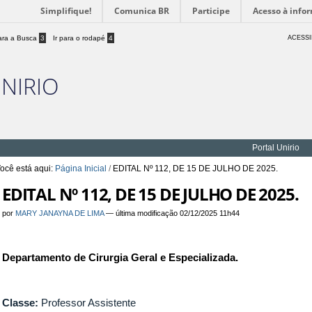
Simplifique!
Comunica BR
Participe
Acesso à info
para a Busca
3
Ir para o rodapé
4
ACESSI
UNIRIO
Portal Unirio
ocê está aqui:
Página Inicial
/
EDITAL Nº 112, DE 15 DE JULHO DE 2025.
EDITAL Nº 112, DE 15 DE JULHO DE 2025.
por
MARY JANAYNA DE LIMA
—
última modificação
02/12/2025 11h44
Departamento de Cirurgia Geral e Especializada
.
Classe:
Professor Assistente