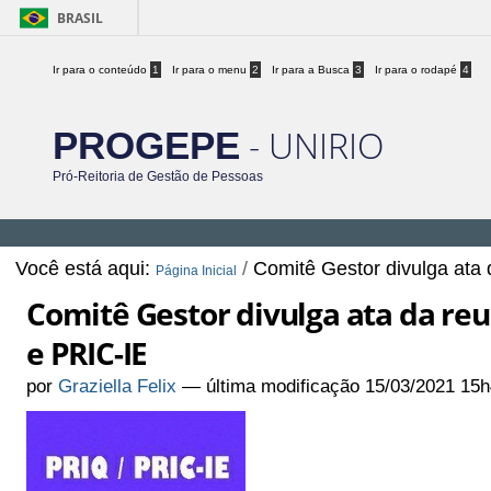
BRASIL
Ir para o conteúdo
1
Ir para o menu
2
Ir para a Busca
3
Ir para o rodapé
4
- UNIRIO
PROGEPE
Pró-Reitoria de Gestão de Pessoas
Você está aqui:
/
Comitê Gestor divulga ata
Página Inicial
Comitê Gestor divulga ata da reu
e PRIC-IE
por
Graziella Felix
—
última modificação
15/03/2021 15h