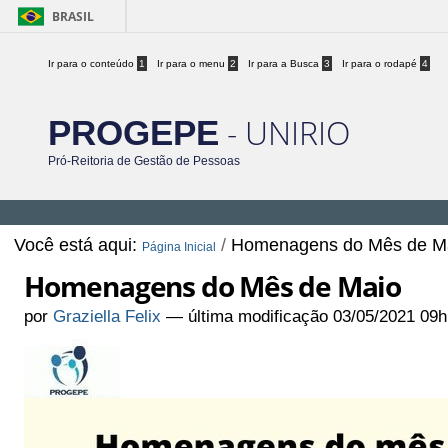
BRASIL
Ir para o conteúdo
1
Ir para o menu
2
Ir para a Busca
3
Ir para o rodapé
4
- UNIRIO
PROGEPE
Pró-Reitoria de Gestão de Pessoas
Você está aqui:
/
Homenagens do Mês de M
Página Inicial
Homenagens do Mês de Maio
por
Graziella Felix
—
última modificação
03/05/2021 09h