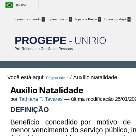
BRASIL
Ir para o conteúdo
1
Ir para o menu
2
Ir para a Busca
3
Ir para o rodapé
4
- UNIRIO
PROGEPE
Pró-Reitoria de Gestão de Pessoas
Você está aqui:
/
Auxílio Natalidade
Página Inicial
Auxílio Natalidade
por
Tathiana T. Tavares
—
última modificação
25/01/20
DEFINIÇÃO
Benefício concedido por motivo de n
menor vencimento do serviço público, i