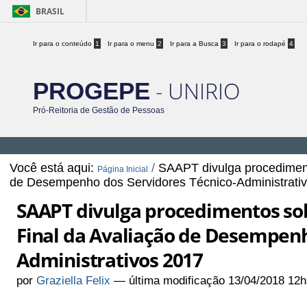
BRASIL
Ir para o conteúdo
1
Ir para o menu
2
Ir para a Busca
3
Ir para o rodapé
4
- UNIRIO
PROGEPE
Pró-Reitoria de Gestão de Pessoas
Você está aqui:
/
SAAPT divulga procediment
Página Inicial
de Desempenho dos Servidores Técnico-Administrati
SAAPT divulga procedimentos so
Final da Avaliação de Desempenh
Administrativos 2017
por
Graziella Felix
—
última modificação
13/04/2018 12h