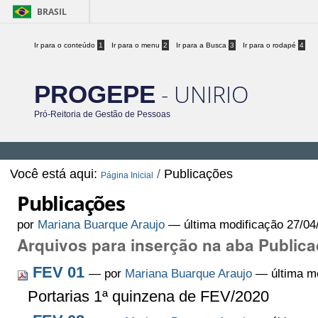
BRASIL
Ir para o conteúdo
1
Ir para o menu
2
Ir para a Busca
3
Ir para o rodapé
4
- UNIRIO
PROGEPE
Pró-Reitoria de Gestão de Pessoas
Você está aqui:
/
Publicações
Página Inicial
Publicações
por
Mariana Buarque Araujo
—
última modificação
27/04
Arquivos para inserção na aba Public
FEV 01
—
por
Mariana Buarque Araujo
— última mo
Portarias 1ª quinzena de FEV/2020