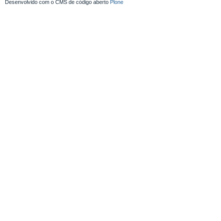
Desenvolvido com o CMS de código aberto
Plone