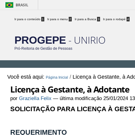
BRASIL
Ir para o conteúdo
1
Ir para o menu
2
Ir para a Busca
3
Ir para o rodapé
4
- UNIRIO
PROGEPE
Pró-Reitoria de Gestão de Pessoas
Você está aqui:
/
Licença à Gestante, à Ad
Página Inicial
Licença à Gestante, à Adotante
por
Graziella Felix
—
última modificação
25/01/2024 1
SOLICITAÇÃO PARA LICENÇA À GEST
REQUERIMENTO