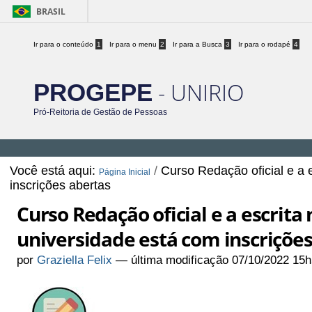
BRASIL
Ir para o conteúdo
1
Ir para o menu
2
Ir para a Busca
3
Ir para o rodapé
4
- UNIRIO
PROGEPE
Pró-Reitoria de Gestão de Pessoas
Você está aqui:
/
Curso Redação oficial e a 
Página Inicial
inscrições abertas
Curso Redação oficial e a escrita
universidade está com inscriçõe
por
Graziella Felix
—
última modificação
07/10/2022 15h