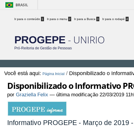
BRASIL
Ir para o conteúdo
1
Ir para o menu
2
Ir para a Busca
3
Ir para o rodapé
4
- UNIRIO
PROGEPE
Pró-Reitoria de Gestão de Pessoas
Você está aqui:
/
Disponibilizado o Inform
Página Inicial
Disponibilizado o Informativo P
por
Graziella Felix
—
última modificação
22/03/2019 11h
Informativo PROGEPE - Março de 2019 - 