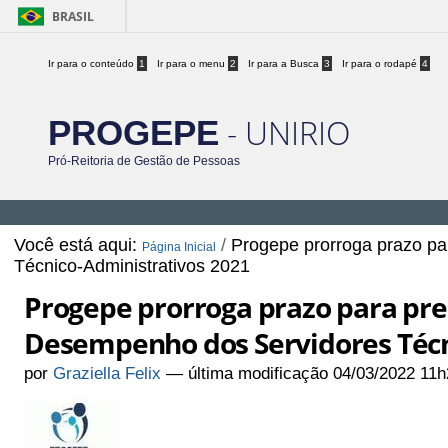
BRASIL
Ir para o conteúdo
1
Ir para o menu
2
Ir para a Busca
3
Ir para o rodapé
4
- UNIRIO
PROGEPE
Pró-Reitoria de Gestão de Pessoas
Você está aqui:
/
Progepe prorroga prazo p
Página Inicial
Técnico-Administrativos 2021
Progepe prorroga prazo para pr
Desempenho dos Servidores Técn
por
Graziella Felix
—
última modificação
04/03/2022 11h