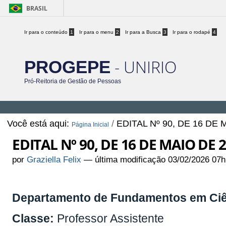
BRASIL
Ir para o conteúdo
1
Ir para o menu
2
Ir para a Busca
3
Ir para o rodapé
4
- UNIRIO
PROGEPE
Pró-Reitoria de Gestão de Pessoas
Você está aqui:
/
EDITAL Nº 90, DE 16 DE 
Página Inicial
EDITAL Nº 90, DE 16 DE MAIO DE 
por
Graziella Felix
—
última modificação
03/02/2026 07h
Departamento de Fundamentos em Ciênc
Classe:
Professor Assistente