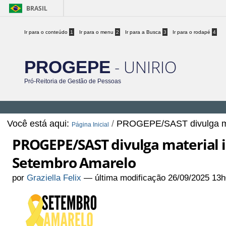
BRASIL
Ir para o conteúdo
1
Ir para o menu
2
Ir para a Busca
3
Ir para o rodapé
4
- UNIRIO
PROGEPE
Pró-Reitoria de Gestão de Pessoas
Você está aqui:
/
PROGEPE/SAST divulga mat
Página Inicial
PROGEPE/SAST divulga material 
Setembro Amarelo
por
Graziella Felix
—
última modificação
26/09/2025 13h