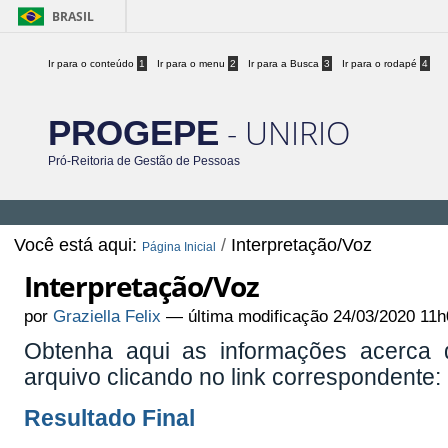
BRASIL
Ir para o conteúdo
1
Ir para o menu
2
Ir para a Busca
3
Ir para o rodapé
4
- UNIRIO
PROGEPE
Pró-Reitoria de Gestão de Pessoas
Você está aqui:
/
Interpretação/Voz
Página Inicial
Interpretação/Voz
por
Graziella Felix
—
última modificação
24/03/2020 11h
Obtenha aqui as informações acerca
arquivo clicando no link correspondente:
Resultado Final