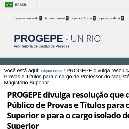
BRASIL
Ir para o conteúdo
1
Ir para o menu
2
Ir para a Busca
3
Ir para o rodapé
4
- UNIRIO
PROGEPE
Pró-Reitoria de Gestão de Pessoas
Você está aqui:
/
PROGEPE divulga resoluçã
Página Inicial
Provas e Títulos para o cargo de Professor do Magistér
Magistério Superior
PROGEPE divulga resolução que 
Público de Provas e Títulos para 
Superior e para o cargo isolado d
Superior