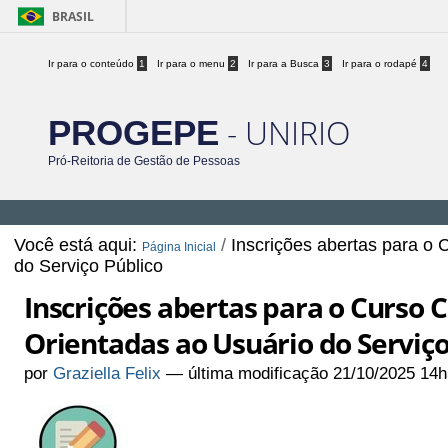
BRASIL
Ir para o conteúdo
1
Ir para o menu
2
Ir para a Busca
3
Ir para o rodapé
4
- UNIRIO
PROGEPE
Pró-Reitoria de Gestão de Pessoas
Você está aqui:
/
Inscrições abertas para o 
Página Inicial
do Serviço Público
Inscrições abertas para o Curso C
Orientadas ao Usuário do Serviço
por
Graziella Felix
—
última modificação
21/10/2025 14h