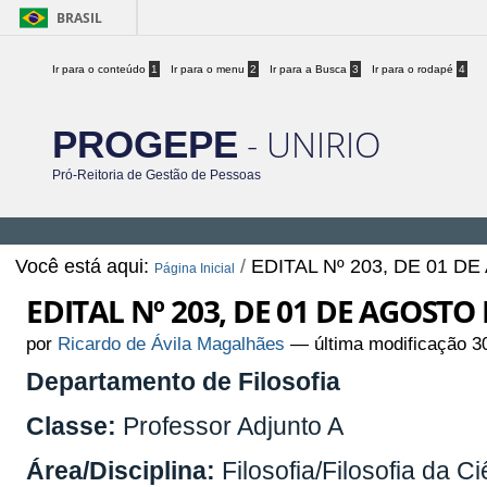
BRASIL
Ir para o conteúdo
1
Ir para o menu
2
Ir para a Busca
3
Ir para o rodapé
4
- UNIRIO
PROGEPE
Pró-Reitoria de Gestão de Pessoas
Você está aqui:
/
EDITAL Nº 203, DE 01 D
Página Inicial
EDITAL Nº 203, DE 01 DE AGOSTO 
por
Ricardo de Ávila Magalhães
—
última modificação
30
Departamento de Filosofia
Classe:
Professor Adjunto A
Área/Disciplina:
Filosofia/Filosofia da 