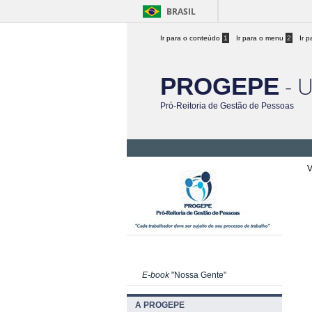
BRASIL
Ir para o conteúdo
1
Ir para o menu
2
Ir 
- 
PROGEPE
Pró-Reitoria de Gestão de Pessoas
V
E-book
"Nossa Gente"
A PROGEPE