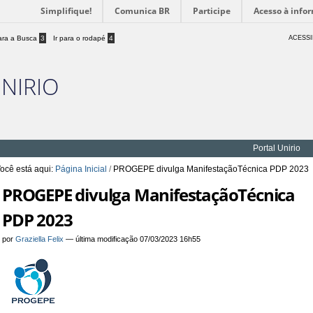
Simplifique!
Comunica BR
Participe
Acesso à info
para a Busca
3
Ir para o rodapé
4
ACESSI
UNIRIO
Portal Unirio
ocê está aqui:
Página Inicial
/
PROGEPE divulga ManifestaçãoTécnica PDP 2023
PROGEPE divulga ManifestaçãoTécnica
PDP 2023
por
Graziella Felix
—
última modificação
07/03/2023 16h55