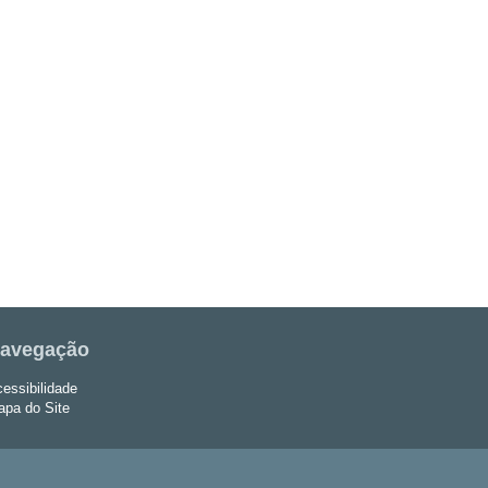
avegação
essibilidade
pa do Site