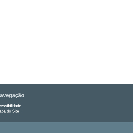
avegação
essibilidade
pa do Site