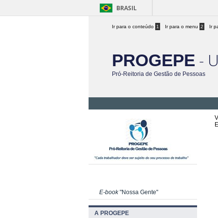
BRASIL
Ir para o conteúdo
1
Ir para o menu
2
Ir 
- 
PROGEPE
Pró-Reitoria de Gestão de Pessoas
V
E
E-book
"Nossa Gente"
A PROGEPE