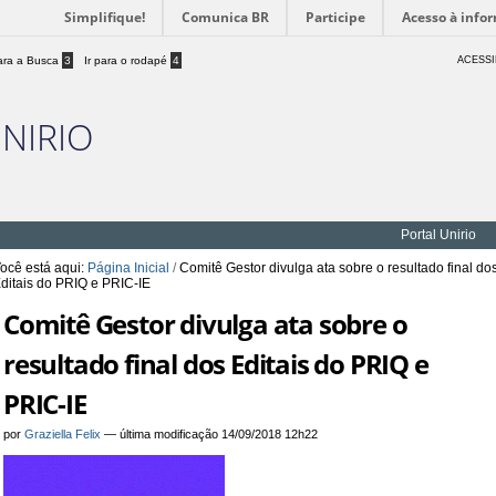
Simplifique!
Comunica BR
Participe
Acesso à info
para a Busca
3
Ir para o rodapé
4
ACESSI
UNIRIO
Portal Unirio
ocê está aqui:
Página Inicial
/
Comitê Gestor divulga ata sobre o resultado final do
ditais do PRIQ e PRIC-IE
Comitê Gestor divulga ata sobre o
resultado final dos Editais do PRIQ e
PRIC-IE
por
Graziella Felix
—
última modificação
14/09/2018 12h22