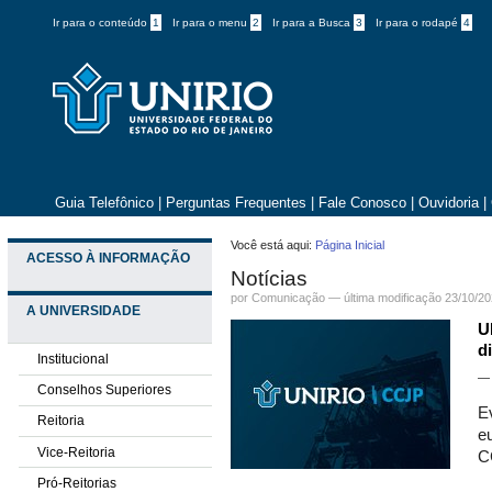
Ir para o conteúdo
1
Ir para o menu
2
Ir para a Busca
3
Ir para o rodapé
4
Guia Telefônico
|
Perguntas Frequentes
|
Fale Conosco
|
Ouvidoria
|
Você está aqui:
Página Inicial
ACESSO À INFORMAÇÃO
Notícias
por Comunicação —
última modificação
23/10/20
A UNIVERSIDADE
U
d
Institucional
Conselhos Superiores
E
Reitoria
e
Vice-Reitoria
C
Pró-Reitorias