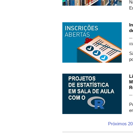
N
E
I
d
03
S
p
L
M
R
P
e
Próximos 20