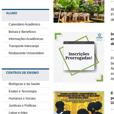
A
ALUNO
P
d
Calendário Acadêmico
Bolsas e Benefícios
I
e
Informações Acadêmicas
d
Transporte Intercampi
Restaurante Universitário
P
b
Ag
CENTROS DE ENSINO
e
a
Biológicas e da Saúde
Exatas e Tecnologia
I
p
Humanas e Sociais
U
Jurídicas e Políticas
Letras e Artes