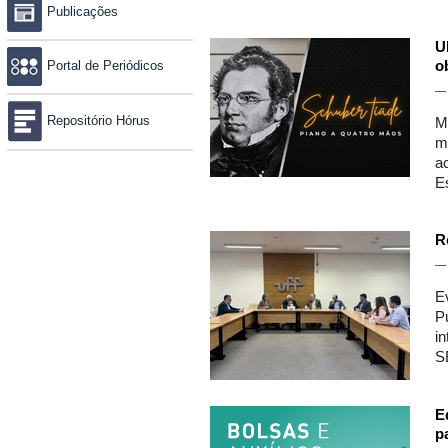
Publicações
U
Portal de Periódicos
o
Repositório Hórus
M
m
a
E
R
E
P
i
S
E
p