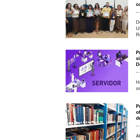
c
D
U
R
P
s
D
H
s
P
o
d
A