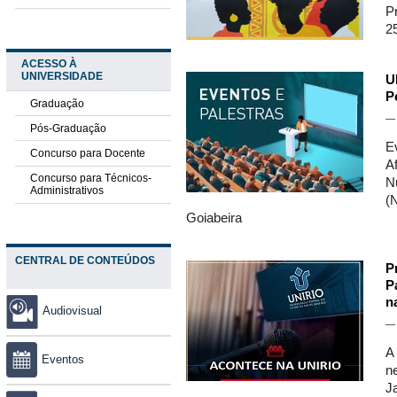
P
2
ACESSO À
UNIVERSIDADE
U
P
Graduação
Pós-Graduação
E
Concurso para Docente
A
Concurso para Técnicos-
N
Administrativos
(
Goiabeira
CENTRAL DE CONTEÚDOS
P
P
n
Audiovisual
A
Eventos
ne
J