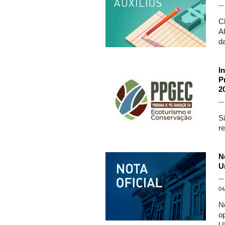
C
A
d
I
P
2
S
r
N
U
04
N
o