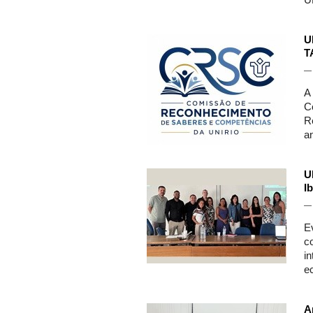
U
U
T
A
C
R
a
U
I
E
c
i
e
A