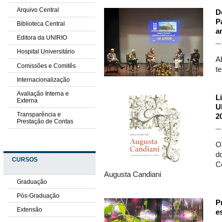
Arquivo Central
D
P
Biblioteca Central
a
Editora da UNIRIO
Hospital Universitário
A
Comissões e Comitês
te
Internacionalização
Avaliação Interna e
L
Externa
U
Transparência e
2
Prestação de Contas
O
d
CURSOS
Cê
Augusta Candiani
Graduação
Pós-Graduação
P
Extensão
e