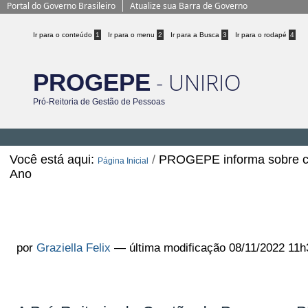
Portal do Governo Brasileiro
Atualize sua Barra de Governo
Ir para o conteúdo
1
Ir para o menu
2
Ir para a Busca
3
Ir para o rodapé
4
- UNIRIO
PROGEPE
Pró-Reitoria de Gestão de Pessoas
Você está aqui:
/
PROGEPE informa sobre co
Página Inicial
Ano
PROGEPE informa sobre compensa
Recesso de Final de Ano
por
Graziella Felix
—
última modificação
08/11/2022 11h