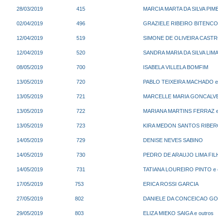
28/03/2019
415
MARCIA MARTA DA SILVA PIME
02/04/2019
496
GRAZIELE RIBEIRO BITENCOU
12/04/2019
519
SIMONE DE OLIVEIRA CASTR
12/04/2019
520
SANDRA MARIA DA SILVA LIM
08/05/2019
700
ISABELA VILLELA BOMFIM
13/05/2019
720
PABLO TEIXEIRA MACHADO e 
13/05/2019
721
MARCELLE MARIA GONCALVES 
13/05/2019
722
MARIANA MARTINS FERRAZ e 
13/05/2019
723
KIRA MEDON SANTOS RIBERO 
14/05/2019
729
DENISE NEVES SABINO
14/05/2019
730
PEDRO DE ARAUJO LIMA FILH
14/05/2019
731
TATIANA LOUREIRO PINTO e o
17/05/2019
753
ERICA ROSSI GARCIA
27/05/2019
802
DANIELE DA CONCEICAO GO
29/05/2019
803
ELIZA MIEKO SAIGA e outros