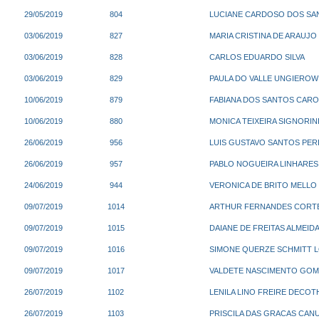
29/05/2019
804
LUCIANE CARDOSO DOS SAN
03/06/2019
827
MARIA CRISTINA DE ARAUJ
03/06/2019
828
CARLOS EDUARDO SILVA
03/06/2019
829
PAULA DO VALLE UNGIEROWIC
10/06/2019
879
FABIANA DOS SANTOS CARO
10/06/2019
880
MONICA TEIXEIRA SIGNORIN
26/06/2019
956
LUIS GUSTAVO SANTOS PERIS
26/06/2019
957
PABLO NOGUEIRA LINHARES 
24/06/2019
944
VERONICA DE BRITO MELLO M
09/07/2019
1014
ARTHUR FERNANDES CORT
09/07/2019
1015
DAIANE DE FREITAS ALMEID
09/07/2019
1016
SIMONE QUERZE SCHMITT 
09/07/2019
1017
VALDETE NASCIMENTO GOMES
26/07/2019
1102
LENILA LINO FREIRE DECOT
26/07/2019
1103
PRISCILA DAS GRACAS CAN