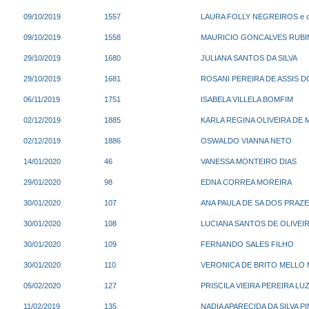
09/10/2019
1557
LAURA FOLLY NEGREIROS e o
09/10/2019
1558
MAURICIO GONCALVES RUBI
29/10/2019
1680
JULIANA SANTOS DA SILVA
29/10/2019
1681
ROSANI PEREIRA DE ASSIS 
06/11/2019
1751
ISABELA VILLELA BOMFIM
02/12/2019
1885
KARLA REGINA OLIVEIRA DE M
02/12/2019
1886
OSWALDO VIANNA NETO
14/01/2020
46
VANESSA MONTEIRO DIAS
29/01/2020
98
EDNA CORREA MOREIRA
30/01/2020
107
ANA PAULA DE SA DOS PRAZ
30/01/2020
108
LUCIANA SANTOS DE OLIVEI
30/01/2020
109
FERNANDO SALES FILHO
30/01/2020
110
VERONICA DE BRITO MELLO 
05/02/2020
127
PRISCILA VIEIRA PEREIRA LU
11/02/2019
135
NADIA APARECIDA DA SILVA PI