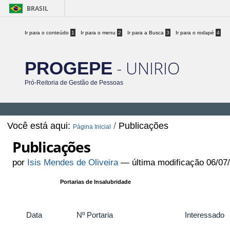
BRASIL
Ir para o conteúdo
1
Ir para o menu
2
Ir para a Busca
3
Ir para o rodapé
4
- UNIRIO
PROGEPE
Pró-Reitoria de Gestão de Pessoas
Você está aqui:
/
Publicações
Página Inicial
Publicações
por
Isis Mendes de Oliveira
—
última modificação
06/07
Portarias de Insalubridade
Data
Nº Portaria
Interessado