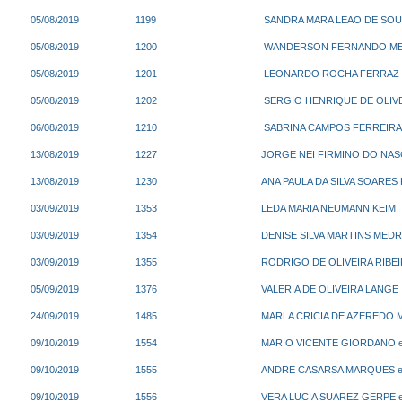
05/08/2019
1199
SANDRA MARA LEAO DE SOU
05/08/2019
1200
WANDERSON FERNANDO ME
05/08/2019
1201
LEONARDO ROCHA FERRAZ e
05/08/2019
1202
SERGIO HENRIQUE DE OLIVE
06/08/2019
1210
SABRINA CAMPOS FERREIR
13/08/2019
1227
JORGE NEI FIRMINO DO NASC
13/08/2019
1230
ANA PAULA DA SILVA SOARES 
03/09/2019
1353
LEDA MARIA NEUMANN KEIM
03/09/2019
1354
DENISE SILVA MARTINS MED
03/09/2019
1355
RODRIGO DE OLIVEIRA RIBEIR
05/09/2019
1376
VALERIA DE OLIVEIRA LANGE
24/09/2019
1485
MARLA CRICIA DE AZEREDO
09/10/2019
1554
MARIO VICENTE GIORDANO e 
09/10/2019
1555
ANDRE CASARSA MARQUES e 
09/10/2019
1556
VERA LUCIA SUAREZ GERPE e 