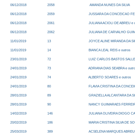
06/12/2018
2058
AMANDA NUNES DA SILVA
06/12/2018
2059
JUSSARA DA CONCEICAO FE
06/12/2018
2061
JULIANA ACIOLI DE ABREU e o
06/12/2018
2062
JULIANA DE CARVALHO GUIMA
11/01/2019
13
JOYCE ALINE MIRANDA DA S
11/01/2019
14
BIANCA LEAL REIS e outros
23/01/2019
72
LUIZ CARLOS BASTOS SALLES
24/01/2019
73
ADRIANA DIAS SEABRA e outr
24/01/2019
74
ALBERTO SOARES e outros
24/01/2019
80
FLAVIA CRISTINA DA CONCEI
28/01/2019
89
GRAZIELLA ALCANTARA DA SI
28/01/2019
90
NANCY GUIMARAES FERREIR
14/02/2019
146
JULIANA OLIVEIRA DIOGO 
20/02/2019
186
MARIA CRISTINA SILVA DE S
25/03/2019
389
ACSELENA MARQUES ABREU e