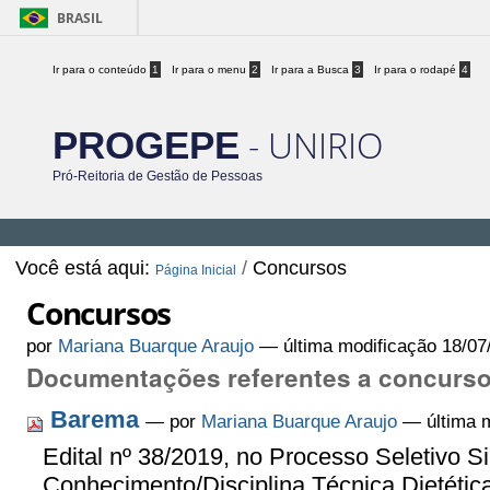
BRASIL
Ir para o conteúdo
1
Ir para o menu
2
Ir para a Busca
3
Ir para o rodapé
4
- UNIRIO
PROGEPE
Pró-Reitoria de Gestão de Pessoas
Você está aqui:
/
Concursos
Página Inicial
Concursos
por
Mariana Buarque Araujo
—
última modificação
18/07
Documentações referentes a concurs
Barema
—
por
Mariana Buarque Araujo
— última m
Edital nº 38/2019, no Processo Seletivo S
Conhecimento/Disciplina Técnica Dietétic