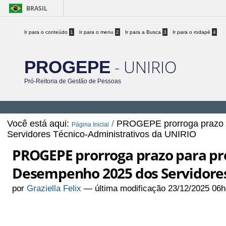
BRASIL
Ir para o conteúdo
1
Ir para o menu
2
Ir para a Busca
3
Ir para o rodapé
4
- UNIRIO
PROGEPE
Pró-Reitoria de Gestão de Pessoas
Você está aqui:
/
PROGEPE prorroga prazo 
Página Inicial
Servidores Técnico-Administrativos da UNIRIO
PROGEPE prorroga prazo para pr
Desempenho 2025 dos Servidores
por
Graziella Felix
—
última modificação
23/12/2025 06h