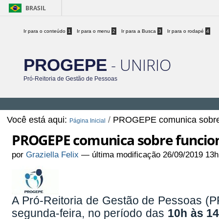
BRASIL
Ir para o conteúdo
1
Ir para o menu
2
Ir para a Busca
3
Ir para o rodapé
4
- UNIRIO
PROGEPE
Pró-Reitoria de Gestão de Pessoas
Você está aqui:
/
PROGEPE comunica sobre 
Página Inicial
PROGEPE comunica sobre funcio
por
Graziella Felix
—
última modificação
26/09/2019 13h
A Pró-Reitoria de Gestão de Pessoas 
segunda-feira, no período das
10h às 1