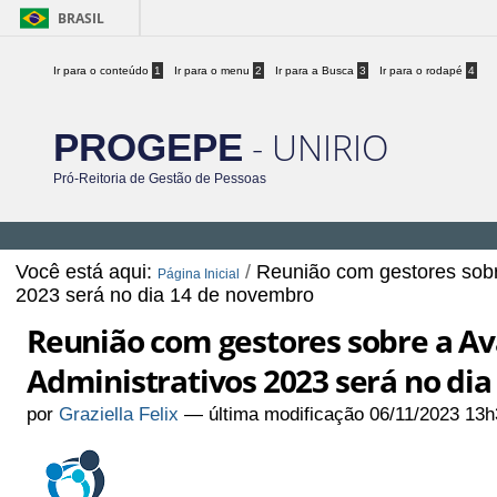
BRASIL
Ir para o conteúdo
1
Ir para o menu
2
Ir para a Busca
3
Ir para o rodapé
4
- UNIRIO
PROGEPE
Pró-Reitoria de Gestão de Pessoas
Você está aqui:
/
Reunião com gestores sobr
Página Inicial
2023 será no dia 14 de novembro
Reunião com gestores sobre a A
Administrativos 2023 será no di
por
Graziella Felix
—
última modificação
06/11/2023 13h