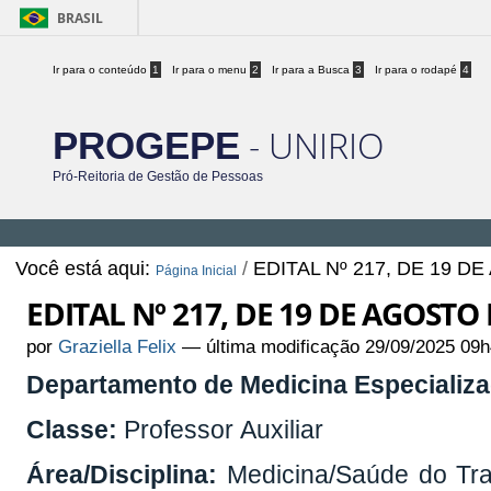
BRASIL
Ir para o conteúdo
1
Ir para o menu
2
Ir para a Busca
3
Ir para o rodapé
4
- UNIRIO
PROGEPE
Pró-Reitoria de Gestão de Pessoas
Você está aqui:
/
EDITAL Nº 217, DE 19 D
Página Inicial
EDITAL Nº 217, DE 19 DE AGOSTO 
por
Graziella Felix
—
última modificação
29/09/2025 09h
Departamento de Medicina Especializ
Classe:
Professor Auxiliar
Área/Disciplina:
Medicina/Saúde do Tra