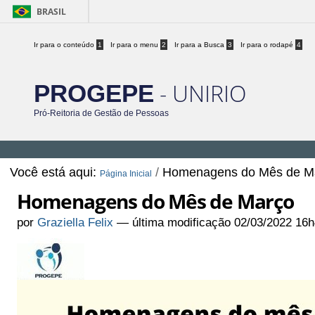
BRASIL
Ir para o conteúdo
1
Ir para o menu
2
Ir para a Busca
3
Ir para o rodapé
4
- UNIRIO
PROGEPE
Pró-Reitoria de Gestão de Pessoas
Você está aqui:
/
Homenagens do Mês de M
Página Inicial
Homenagens do Mês de Março
por
Graziella Felix
—
última modificação
02/03/2022 16h