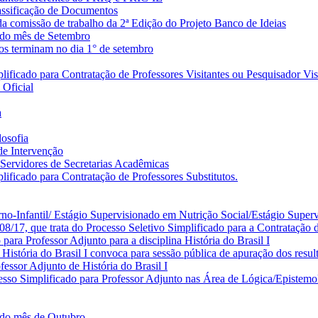
lassificação de Documentos
 comissão de trabalho da 2ª Edição do Projeto Banco de Ideias
 do mês de Setembro
os terminam no dia 1° de setembro
ificado para Contratação de Professores Visitantes ou Pesquisador Vis
 Oficial
a
osofia
 de Intervenção
a Servidores de Secretarias Acadêmicas
ificado para Contratação de Professores Substitutos.
no-Infantil/ Estágio Supervisionado em Nutrição Social/Estágio Super
17, que trata do Processo Seletivo Simplificado para a Contratação de
ara Professor Adjunto para a disciplina História do Brasil I
istória do Brasil I convoca para sessão pública de apuração dos resul
ssor Adjunto de História do Brasil I
sso Simplificado para Professor Adjunto nas Área de Lógica/Epistemo
 do mês de Outubro