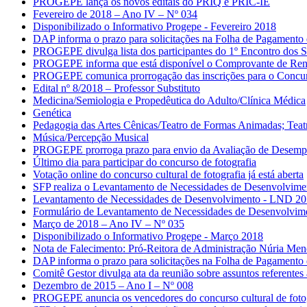
PROGEPE lança os novos editais do PRIQ e PRIC-IE
Fevereiro de 2018 – Ano IV – Nº 034
Disponibilizado o Informativo Progepe - Fevereiro 2018
DAP informa o prazo para solicitações na Folha de Pagamento
PROGEPE divulga lista dos participantes do 1º Encontro dos S
PROGEPE informa que está disponível o Comprovante de Ren
PROGEPE comunica prorrogação das inscrições para o Concurs
Edital nº 8/2018 – Professor Substituto
Medicina/Semiologia e Propedêutica do Adulto/Clínica Médica
Genética
Pedagogia das Artes Cênicas/Teatro de Formas Animadas; Teatr
Música/Percepção Musical
PROGEPE prorroga prazo para envio da Avaliação de Desempe
Último dia para participar do concurso de fotografia
Votação online do concurso cultural de fotografia já está aberta
SFP realiza o Levantamento de Necessidades de Desenvolvime
Levantamento de Necessidades de Desenvolvimento - LND 2
Formulário de Levantamento de Necessidades de Desenvolvime
Março de 2018 – Ano IV – Nº 035
Disponibilizado o Informativo Progepe - Março 2018
Nota de Falecimento: Pró-Reitora de Administração Núria Me
DAP informa o prazo para solicitações na Folha de Pagamento 
Comitê Gestor divulga ata da reunião sobre assuntos referent
Dezembro de 2015 – Ano I – Nº 008
PROGEPE anuncia os vencedores do concurso cultural de fotog