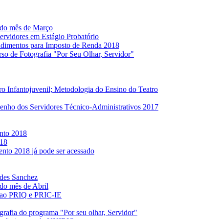
 do mês de Março
ervidores em Estágio Probatório
dimentos para Imposto de Renda 2018
o de Fotografia "Por Seu Olhar, Servidor"
o Infantojuvenil; Metodologia do Ensino do Teatro
nho dos Servidores Técnico-Administrativos 2017
nto 2018
018
nto 2018 já pode ser acessado
ndes Sanchez
do mês de Abril
es ao PRIQ e PRIC-IE
rafia do programa "Por seu olhar, Servidor"