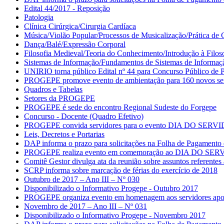
Edital 44/2017 - Reposição
Patologia
Clínica Cirúrgica/Cirurgia Cardíaca
Música/Violão Popular/Processos de Musicalização/Prática de 
Dança/Balé/Expressão Corporal
Filosofia Medieval/Teoria do Conhecimento/Introdução à Filos
Sistemas de Informação/Fundamentos de Sistemas de Informa
UNIRIO torna público Edital nº 44 para Concurso Público de Pr
PROGEPE promove evento de ambientação para 160 novos ser
Quadros e Tabelas
Setores da PROGEPE
PROGEPE é sede do encontro Regional Sudeste do Forgepe
Concurso - Docente (Quadro Efetivo)
PROGEPE convida servidores para o evento DIA DO SERV
Leis, Decretos e Portarias
DAP informa o prazo para solicitações na Folha de Pagament
PROGEPE realiza evento em comemoração ao DIA DO SE
Comitê Gestor divulga ata da reunião sobre assuntos referent
SCRP informa sobre marcação de férias do exercício de 2018
Outubro de 2017 – Ano III – Nº 030
Disponibilizado o Informativo Progepe - Outubro 2017
PROGEPE organiza evento em homenagem aos servidores apo
Novembro de 2017 – Ano III – Nº 031
Disponibilizado o Informativo Progepe - Novembro 2017