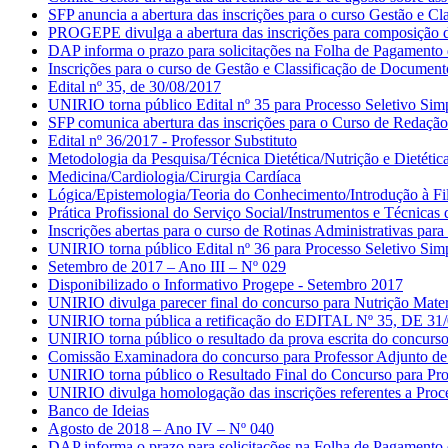
SFP anuncia a abertura das inscrições para o curso Gestão e C
PROGEPE divulga a abertura das inscrições para composição da
DAP informa o prazo para solicitações na Folha de Pagamento
Inscrições para o curso de Gestão e Classificação de Document
Edital nº 35, de 30/08/2017
UNIRIO torna público Edital nº 35 para Processo Seletivo Simpl
SFP comunica abertura das inscrições para o Curso de Redação
Edital nº 36/2017 - Professor Substituto
Metodologia da Pesquisa/Técnica Dietética/Nutrição e Dietétic
Medicina/Cardiologia/Cirurgia Cardíaca
Lógica/Epistemologia/Teoria do Conhecimento/Introdução à Fil
Prática Profissional do Serviço Social/Instrumentos e Técnicas
Inscrições abertas para o curso de Rotinas Administrativas par
UNIRIO torna público Edital nº 36 para Processo Seletivo Simpl
Setembro de 2017 – Ano III – Nº 029
Disponibilizado o Informativo Progepe - Setembro 2017
UNIRIO divulga parecer final do concurso para Nutrição Mater
UNIRIO torna pública a retificação do EDITAL Nº 35, DE 31/08/
UNIRIO torna público o resultado da prova escrita do concurso p
Comissão Examinadora do concurso para Professor Adjunto de H
UNIRIO torna público o Resultado Final do Concurso para Profe
UNIRIO divulga homologação das inscrições referentes a Proce
Banco de Ideias
Agosto de 2018 – Ano IV – Nº 040
DAP informa o prazo para solicitações na Folha de Pagamento