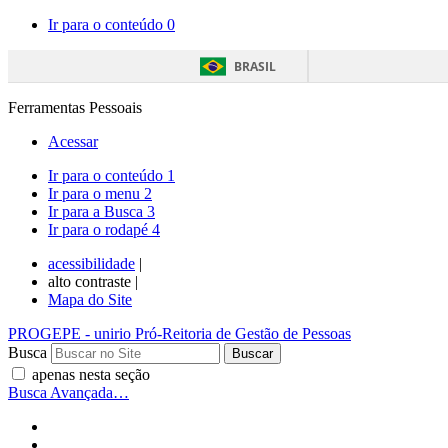
Ir para o conteúdo
0
BRASIL
Ferramentas Pessoais
Acessar
Ir para o conteúdo
1
Ir para o menu
2
Ir para a Busca
3
Ir para o rodapé
4
acessibilidade
|
alto contraste |
Mapa do Site
PROGEPE
- unirio
Pró-Reitoria de Gestão de Pessoas
Busca
apenas nesta seção
Busca Avançada…