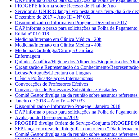
DAP informa o prazo para solicitações na Folha de Pagament
PROGEPE informa sobre Recesso de Final de Ano
Servidor da UNIRIO lança livro nesta quarta-feira, dia 6 de d
Dezembro de 2017 – Ano III – Nº 032
Disponibilizado o Informativo Progepe - Dezembro 2017
DAP informa o prazo para solicitações na Folha de Pagamento
Edital nº 01/2018
Medicina/Internato em Clínica Médica - 20h
Medicina/Internato em Clínica Médica - 40h
Medicina/Cardiologia/Cirurgia Cardíaca
Enfermagem
Química Analítica/Higiene dos Alimentos/Bioquímica dos Alim
Organização e Representação do Conhecimento/Representação 
Letras/Português/Literatura ou Línguas
Ciência Política/Relações Internacionais
Convocações de Professores Efetivos
Convocações de Professores Substitutos e Visitantes
Comitê Gestor divulga ata da reunião sobre assuntos referent
Janeiro de 2018 – Ano IV – Nº 033
Disponibilizado o Informativo Progepe - Janeiro 2018
DAP informa o prazo para solicitações na Folha de Pagamento
Avaliaçao de Desempenho/2019
PROGEPE divulga Ordem de Serviço-Conjunta PROGEPE/
SFP lança concurso de fotografia com o tema “Dia Internacion
Comitê Gestor divulga ata da reunião sobre assuntos referent