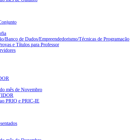
Conjunto
ofia
ção/Banco de Dados/Empreendedorismo/Técnicas de Programação
ovas e Títulos para Professor
vidores
IDOR
o do mês de Novembro
RVIDOR
es ao PRIQ e PRIC-IE
sentados