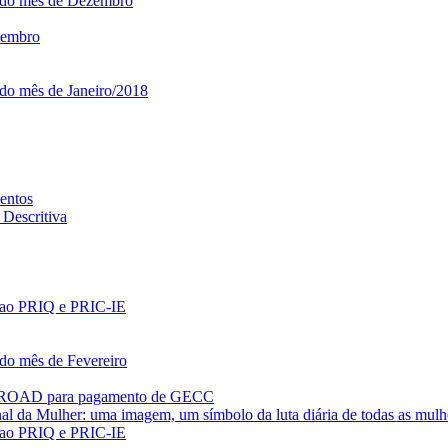
o do mês de Dezembro
ezembro
 do mês de Janeiro/2018
entos
Descritiva
es ao PRIQ e PRIC-IE
 do mês de Fevereiro
PROAD para pagamento de GECC
al da Mulher: uma imagem, um símbolo da luta diária de todas as mulh
es ao PRIQ e PRIC-IE