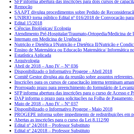
SFP informa abertura das inscrições para dois cursos de capac
Remoção
SAAPT divulga procedimentos sobre Pedido de Reconsideração
UNIRIO torna público Edital nº 016/2018 de Convocação para
Edital 15/2018
Ciências Biológicas/ Ecologia
Atendimento Pré-Hospitalar/Traumato-Ortopedia/Medicina de 
Internato em Medicina de Urgência
Nutrição e Dietética I/Nutrição e Dietética II/Nutrição e Condi
Ensino de Matemática ou Educação Matemática/ Informática n
Estatística Aplicada
Arquivologia
Abril de 2018 – Ano IV – Nº 036
Disponibilizado o Informativo Progepe - Abril 2018
Comitê Gestor divulga ata da reunião sobre assuntos referent
Inscrições para os cursos de capacitação interna terminam aman
Prorrogado prazo para preenchimento do formulário de Levan
SFP informa abertura das inscrições para o curso de Acesso e
DAP informa o prazo para solicitações na Folha de Pagamento
Maio de 2018 – Ano IV – Nº 037
Disponibilizado o Informativo Progepe - Maio 2018
PROGEPE informa sobre impedimento de redistribuições em per
Abertas as inscrições para o curso da Lei 8.112/90
Edital nº 24/2018 – Professor Substituto
Edital nº 24/2018 – Professor Substituto