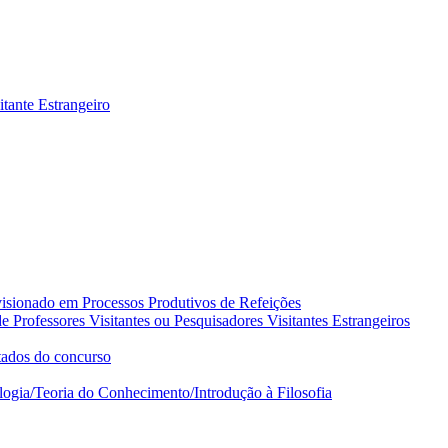
itante Estrangeiro
visionado em Processos Produtivos de Refeições
 Professores Visitantes ou Pesquisadores Visitantes Estrangeiros
tados do concurso
logia/Teoria do Conhecimento/Introdução à Filosofia