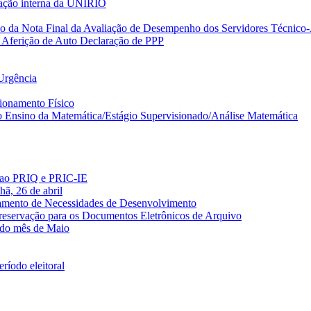
itação interna da UNIRIO
 da Nota Final da Avaliação de Desempenho dos Servidores Técnico-
 Aferição de Auto Declaração de PPP
Urgência
cionamento Físico
o Ensino da Matemática/Estágio Supervisionado/Análise Matemática
es ao PRIQ e PRIC-IE
hã, 26 de abril
tamento de Necessidades de Desenvolvimento
 Preservação para os Documentos Eletrônicos de Arquivo
 do mês de Maio
íodo eleitoral