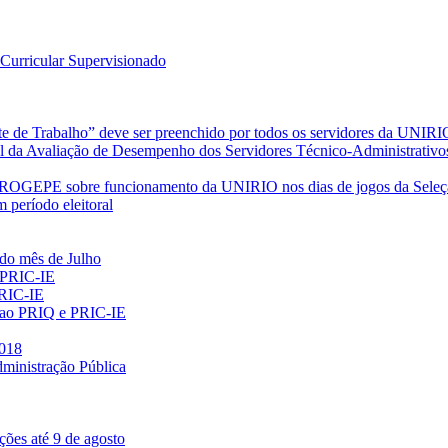
Curricular Supervisionado
de Trabalho” deve ser preenchido por todos os servidores da UNIRI
l da Avaliação de Desempenho dos Servidores Técnico-Administrativo
PE sobre funcionamento da UNIRIO nos dias de jogos da Seleção 
período eleitoral
 do mês de Julho
 PRIC-IE
PRIC-IE
es ao PRIQ e PRIC-IE
2018
dministração Pública
ções até 9 de agosto