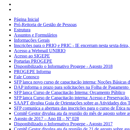
Página Inicial
Pró-Reitoria de Gestão de Pessoas
Estrutura
Assuntos e Formulários
Informações Gerais
Inscrições para o PRIQ e PRIC - IE encerram nesta sexta-feira,
Acesso a Webmail UNIRIO
Acesso ao SIGEPE
Portarias PROGEPE
Disponibilizado o Informativo Progepe - Agosto 2018
PROGEPE Informa
Fale Conosco
SFP lança novo curso de capacitação interna: Noções Básica
DAP informa o prazo para solicitações na Folha de Pagamento
SFP lança Curso de Capacitação Interna: Orçamento Público
SFP lança Curso de Capacitação interna: Acesso e Preservaçã
SAAPT divulga Guia de Orientações sobre as Atividades dos
SFP comunica a abertura das inscrições para o curso de Ética 
Comitê Gestor divulga ata da reunião do mês de agosto sobre 
Agosto de 2017 – Ano III – Nº 028
Disponibilizado o Informativo Progepe - Agosto 2017
Comitê Gestor divulga ata da reunião de 21 de agosto sobre as