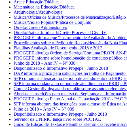
Arte e Educação/Didática
Matemática na Educação/Didática
Arquivologia/Arquivologia
Música/Oficina de Música/Processos de Musicalização/Estágio 
Música/Violão Popular/Prática de Conjunto
Direito/Direito Administrativo
Direito/Prática Jurídica I/Direito Processual Civil IV
PROGEPE informa que “Instrumento de Avaliação do Ambiente 
Procedimentos sobre o Pedido de Reconsideração da Nota Fina
Planilhas Avaliação de Desempenho 2016 e 2017
PROGEPE divulga Ordem de Serviço/Conjunta PROPLAN-PROGE
PROGEPE informa sobre homologação de concurso público em 
Junho de 2018 – Ano IV – Nº 038
Disponibilizado o Informativo Progepe - Junho 2018
DAP informa o prazo para solicitações na Folha de Pagamento
SFP comunica alteração no período de atendimento do PRIQ e
SFP informa mudança no período de atendimento do PRIQ e 
Comitê Gestor divulga ata da reunião sobre assuntos referent
Abertas as inscrições para o curso de Segurança da Informação
PROGEPE divulga Plano Anual de Capacitação 2018 - PAC 
SFP informa abertura das inscrições para o curso de Ética na A
Julho de 2018 – Ano IV – Nº 039
Disponibilizado o Informativo Progepe - Julho 2018
Servidor da UNIRIO lança livro sobre PCCTAE
Curso de Edição de Textos e Planilhas Eletrônicas recebe inscri